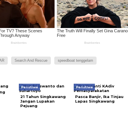
AR
Search And Rescue
speedboat tenggelam
Peristiwa
Peristiwa
ang
21 Tahun Singkawang
Pasca Banjir, Ika Tinjau
Jangan Lupakan
Lapas Singkawang
Pejuang