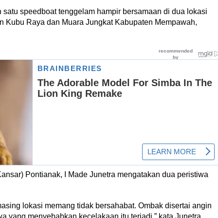
an satu speedboat tenggelam hampir bersamaan di dua lokasi
ten Kubu Raya dan Muara Jungkat Kabupaten Mempawah,
ansar) Pontianak, I Made Junetra mengatakan dua peristiwa
-masing lokasi memang tidak bersahabat. Ombak disertai angin
wa yang menyebabkan kecelakaan itu terjadi,” kata Junetra.