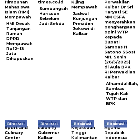
Sumbangsih
Harisson
Jadwal
Sebelum
Kunjungan
HMI Desak
Jadi Sekda
Presiden
Tunjangan
Jokowi di
Rumah
Kalbar
DPRD
Mempawah
Rp12–13
Juta
Dihapuskan
Alhamdulillah,
Sambas
Tujuh Kali
WTP dari
BPK
Birokrasi
Birokrasi
Birokrasi
Birokrasi