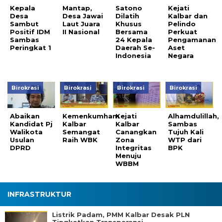
Kepala
Mantap,
Satono
Kejati
Desa
Desa Jawai
Dilatih
Kalbar dan
Sambut
Laut Juara
Khusus
Pelindo
Positif IDM
II Nasional
Bersama
Perkuat
Sambas
24 Kepala
Pengamanan
Peringkat 1
Daerah Se-
Aset
Indonesia
Negara
Birokrasi
Birokrasi
Birokrasi
Birokrasi
Abaikan
Kemenkumham
Kejati
Alhamdulillah,
Kandidat Pj
Kalbar
Kalbar
Sambas
Walikota
Semangat
Canangkan
Tujuh Kali
Usulan
Raih WBK
Zona
WTP dari
DPRD
Integritas
BPK
Menuju
WBBM
INFRASTRUKTUR
Listrik Padam, PMM Kalbar Desak PLN