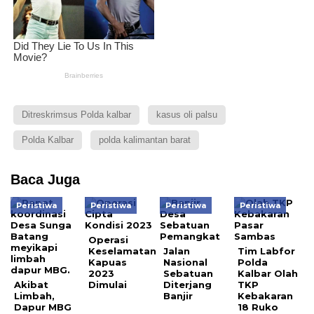
Ditreskrimsus Polda kalbar
kasus oli palsu
Polda Kalbar
polda kalimantan barat
Baca Juga
Peristiwa
Peristiwa
Peristiwa
Peristiwa
Operasi
Keselamatan
Jalan
Tim Labfor
Kapuas
Nasional
Polda
2023
Sebatuan
Kalbar Olah
Akibat
Dimulai
Diterjang
TKP
Limbah,
Banjir
Kebakaran
Dapur MBG
18 Ruko