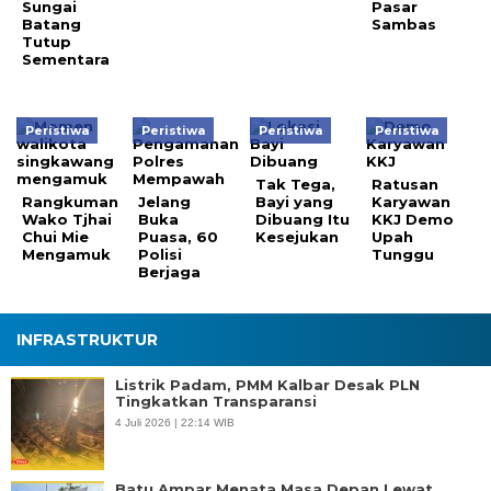
Sungai
Pasar
Batang
Sambas
Tutup
Sementara
Peristiwa
Peristiwa
Peristiwa
Peristiwa
Tak Tega,
Ratusan
Rangkuman
Jelang
Bayi yang
Karyawan
Wako Tjhai
Buka
Dibuang Itu
KKJ Demo
Chui Mie
Puasa, 60
Kesejukan
Upah
Mengamuk
Polisi
Tunggu
Berjaga
INFRASTRUKTUR
Listrik Padam, PMM Kalbar Desak PLN
Tingkatkan Transparansi
4 Juli 2026 | 22:14 WIB
Batu Ampar Menata Masa Depan Lewat