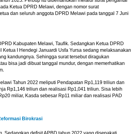
un 2023. Perbup itu diberitahukan melalui surat pengantar
epada Ketua DPRD Melawi, dengan nomor surat
Ketua dan seluruh anggota DPRD Melawi pada tanggal 7 Juni
 II DPRD Kabupaten Melawi, Taufik. Sedangkan Ketua DPRD
kil Ketua I Hendegi Januardi Usfa Yursa sedang melaksanakan
ng kandungnya. Sehingga surat tersebut diragukan
Atau bisa jadi dibuat tanggal mundur, dengan memerhatikan
m.
elawi Tahun 2022 meliputi Pendapatan Rp1,119 triliun dan
a Rp1,146 triliun dan realisasi Rp1,041 triliun. Sisa lebih
Rp20 miliar, Kasda sebesar Rp11 miliar dan realisasi PAD
formasi Birokrasi
n. Sedangkan defisit APBD tahun 2022 yang disepakati