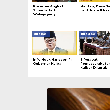
Presiden Angkat
Mantap, Desa J
Sunarta Jadi
Laut Juara II Nas
Wakajagung
Birokrasi
Birokrasi
Info Hoax Harisson Pj
9 Pejabat
Gubernur Kalbar
Pemasyarakata
Kalbar Dilantik