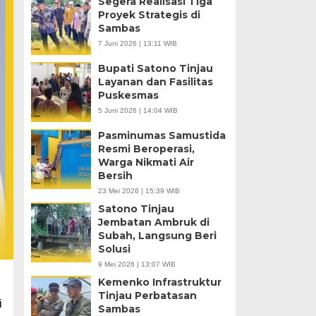
Segera Realisasi Tiga
Proyek Strategis di
Sambas
7 Juni 2026 | 13:11 WIB
Bupati Satono Tinjau
Layanan dan Fasilitas
Puskesmas
5 Juni 2026 | 14:04 WIB
Pasminumas Samustida
Resmi Beroperasi,
Warga Nikmati Air
Bersih
23 Mei 2026 | 15:39 WIB
Satono Tinjau
Jembatan Ambruk di
Subah, Langsung Beri
Solusi
9 Mei 2026 | 13:07 WIB
Kemenko Infrastruktur
Tinjau Perbatasan
i
Sambas