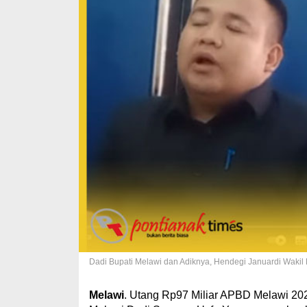
Dadi Bupati Melawi dan Adiknya, Hendegi Januardi Waki
Melawi
. Utang Rp97 Miliar APBD Melawi 202