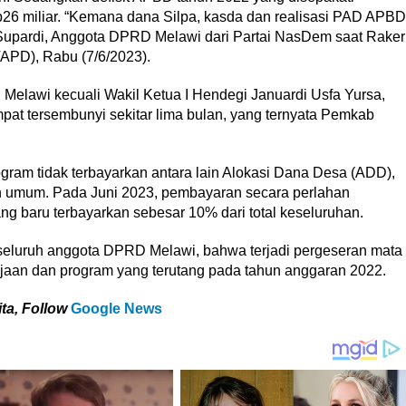
6 miliar. “Kemana dana Silpa, kasda dan realisasi PAD APBD
 Supardi, Anggota DPRD Melawi dari Partai NasDem saat Raker
APD), Rabu (7/6/2023).
elawi kecuali Wakil Ketua I Hendegi Januardi Usfa Yursa,
pat tersembunyi sekitar lima bulan, yang ternyata Pemkab
ogram tidak terbayarkan antara lain Alokasi Dana Desa (ADD),
n umum. Pada Juni 2023, pembayaran secara perlahan
ng baru terbayarkan sebesar 10% dari total keseluruhan.
seluruh anggota DPRD Melawi, bahwa terjadi pergeseran mata
aan dan program yang terutang pada tahun anggaran 2022.
ta, Follow
Google News