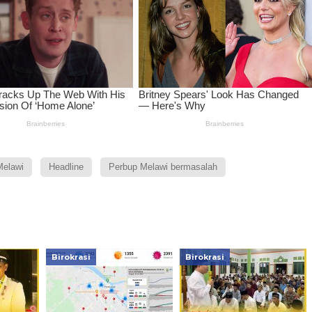
elawi
Headline
Perbup Melawi bermasalah
Birokrasi
Birokrasi