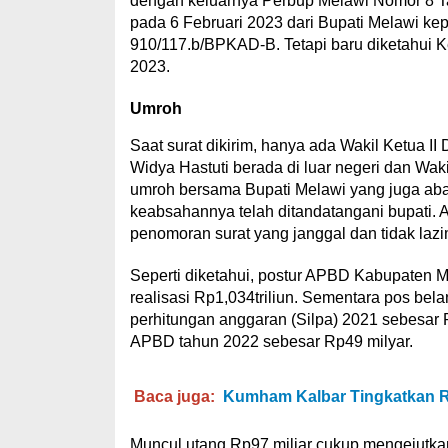
dengan keluarnya Perbup Melawi Nomor 8 Tah
pada 6 Februari 2023 dari Bupati Melawi k
910/117.b/BPKAD-B. Tetapi baru diketahui 
2023.
Umroh
Saat surat dikirim, hanya ada Wakil Ketua
Widya Hastuti berada di luar negeri dan Wa
umroh bersama Bupati Melawi yang juga aba
keabsahannya telah ditandatangani bupati. 
penomoran surat yang janggal dan tidak lazi
Seperti diketahui, postur APBD Kabupaten M
realisasi Rp1,034triliun. Sementara pos belanj
perhitungan anggaran (Silpa) 2021 sebesar 
APBD tahun 2022 sebesar Rp49 milyar.
Baca juga:
Kumham Kalbar Tingkatkan Re
Muncul utang Rp97 miliar cukup mengejutka