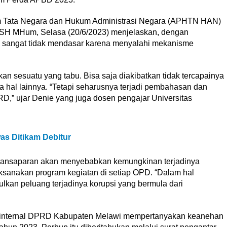
m Tata Negara dan Hukum Administrasi Negara (APHTN HAN)
n SH MHum, Selasa (20/6/2023) menjelaskan, dengan
 sangat tidak mendasar karena menyalahi mekanisme
n sesuatu yang tabu. Bisa saja diakibatkan tidak tercapainya
a hal lainnya. “Tetapi seharusnya terjadi pembahasan dan
D,” ujar Denie yang juga dosen pengajar Universitas
as Ditikam Debitur
ak transaparan akan menyebabkan kemungkinan terjadinya
aksanakan program kegiatan di setiap OPD. “Dalam hal
ulkan peluang terjadinya korupsi yang bermula dari
di internal DPRD Kabupaten Melawi mempertanyakan keanehan