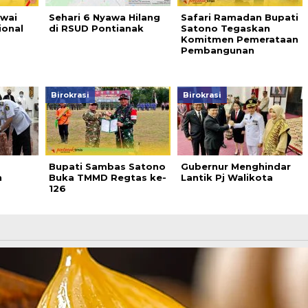
awai
Sehari 6 Nyawa Hilang
Safari Ramadan Bupati
ional
di RSUD Pontianak
Satono Tegaskan
Komitmen Pemerataan
Pembangunan
Birokrasi
Birokrasi
Bupati Sambas Satono
Gubernur Menghindar
n
Buka TMMD Regtas ke-
Lantik Pj Walikota
126