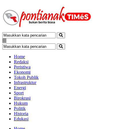
Home
Redaksi
Peristiwa
Ekonomi
Tokoh Publik
Infrastruktur
Energi
Sport
Birokrasi
Hukum
Politik
Historia
Edukasi
Home