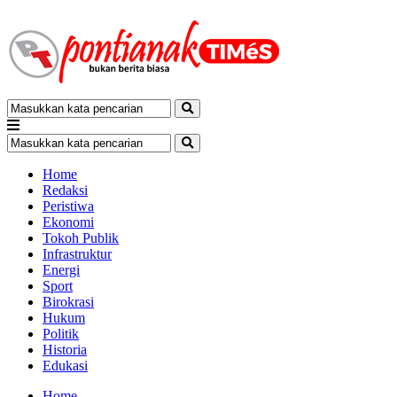
Home
Redaksi
Peristiwa
Ekonomi
Tokoh Publik
Infrastruktur
Energi
Sport
Birokrasi
Hukum
Politik
Historia
Edukasi
Home