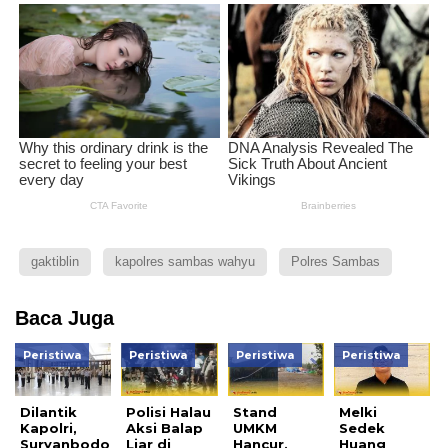
gaktiblin
kapolres sambas wahyu
Polres Sambas
Baca Juga
Peristiwa
Peristiwa
Peristiwa
Peristiwa
Dilantik
Polisi Halau
Stand
Melki
Kapolri,
Aksi Balap
UMKM
Sedek
Suryanbodo
Liar di
Hancur,
Huang