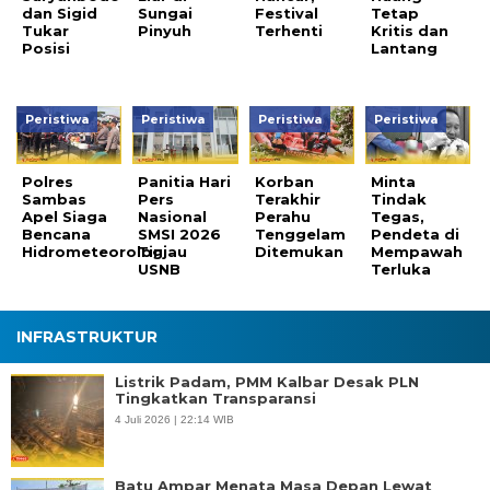
dan Sigid
Sungai
Festival
Tetap
Tukar
Pinyuh
Terhenti
Kritis dan
Posisi
Lantang
Peristiwa
Peristiwa
Peristiwa
Peristiwa
Polres
Panitia Hari
Korban
Minta
Sambas
Pers
Terakhir
Tindak
Apel Siaga
Nasional
Perahu
Tegas,
Bencana
SMSI 2026
Tenggelam
Pendeta di
Hidrometeorologi
Tinjau
Ditemukan
Mempawah
USNB
Terluka
INFRASTRUKTUR
Listrik Padam, PMM Kalbar Desak PLN
Tingkatkan Transparansi
4 Juli 2026 | 22:14 WIB
Batu Ampar Menata Masa Depan Lewat