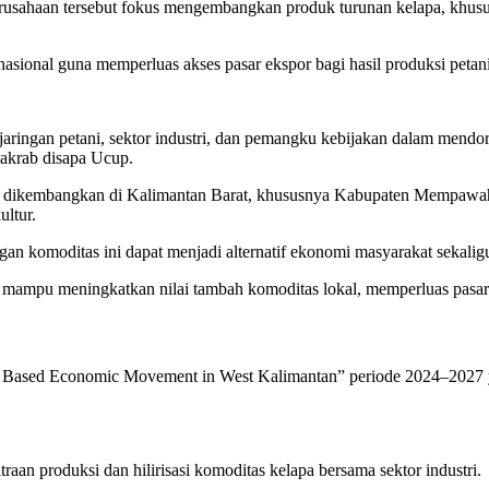
erusahaan tersebut fokus mengembangkan produk turunan kelapa, khus
rnasional guna memperluas akses pasar ekspor bagi hasil produksi peta
a jaringan petani, sektor industri, dan pemangku kebijakan dalam mendo
 akrab disapa Ucup.
k dikembangkan di Kalimantan Barat, khususnya Kabupaten Mempawah.
ultur.
an komoditas ini dapat menjadi alternatif ekonomi masyarakat sekalig
rap mampu meningkatkan nilai tambah komoditas lokal, memperluas pasa
 Based Economic Movement in West Kalimantan” periode 2024–2027 y
aan produksi dan hilirisasi komoditas kelapa bersama sektor industri.