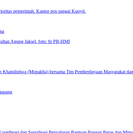
ima
tapang