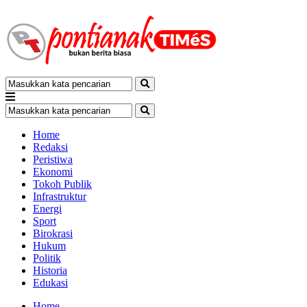
Home
Redaksi
Peristiwa
Ekonomi
Tokoh Publik
Infrastruktur
Energi
Sport
Birokrasi
Hukum
Politik
Historia
Edukasi
Home