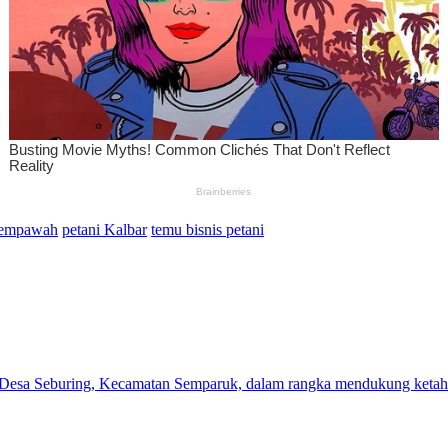
empawah
petani Kalbar
temu bisnis petani