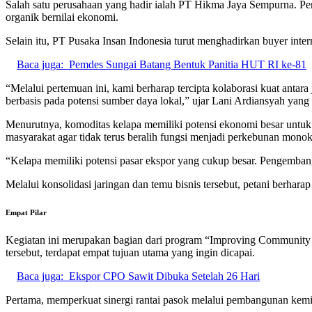
Salah satu perusahaan yang hadir ialah PT Hikma Jaya Sempurna. P
organik bernilai ekonomi.
Selain itu, PT Pusaka Insan Indonesia turut menghadirkan buyer inte
Baca juga:
Pemdes Sungai Batang Bentuk Panitia HUT RI ke-81
“Melalui pertemuan ini, kami berharap tercipta kolaborasi kuat antar
berbasis pada potensi sumber daya lokal,” ujar Lani Ardiansyah yang
Menurutnya, komoditas kelapa memiliki potensi ekonomi besar untu
masyarakat agar tidak terus beralih fungsi menjadi perkebunan monok
“Kelapa memiliki potensi pasar ekspor yang cukup besar. Pengembang
Melalui konsolidasi jaringan dan temu bisnis tersebut, petani berha
Empat Pilar
Kegiatan ini merupakan bagian dari program “Improving Community
tersebut, terdapat empat tujuan utama yang ingin dicapai.
Baca juga:
Ekspor CPO Sawit Dibuka Setelah 26 Hari
Pertama, memperkuat sinergi rantai pasok melalui pembangunan kemitr