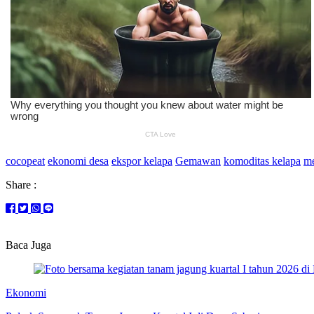
cocopeat
ekonomi desa
ekspor kelapa
Gemawan
komoditas kelapa
m
Share :
Baca Juga
Ekonomi