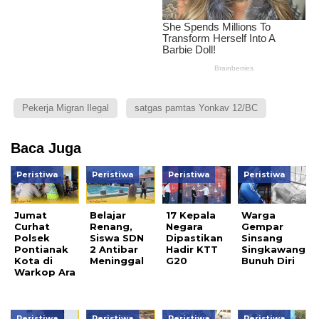
Pekerja Migran Ilegal
satgas pamtas Yonkav 12/BC
Baca Juga
Peristiwa
Peristiwa
Peristiwa
Peristiwa
Jumat
Belajar
17 Kepala
Warga
Curhat
Renang,
Negara
Gempar
Polsek
Siswa SDN
Dipastikan
Sinsang
Pontianak
2 Antibar
Hadir KTT
Singkawang
Kota di
Meninggal
G20
Bunuh Diri
Warkop Ara
Peristiwa
Peristiwa
Peristiwa
Peristiwa