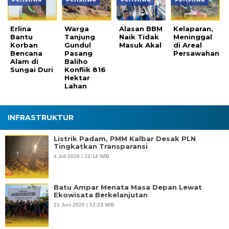
Erlina
Warga
Alasan BBM
Kelaparan,
Bantu
Tanjung
Naik Tidak
Meninggal
Korban
Gundul
Masuk Akal
di Areal
Bencana
Pasang
Persawahan
Alam di
Baliho
Sungai Duri
Konflik 816
Hektar
Lahan
INFRASTRUKTUR
Listrik Padam, PMM Kalbar Desak PLN
Tingkatkan Transparansi
4 Juli 2026 | 22:14 WIB
Batu Ampar Menata Masa Depan Lewat
Ekowisata Berkelanjutan
21 Juni 2026 | 12:23 WIB