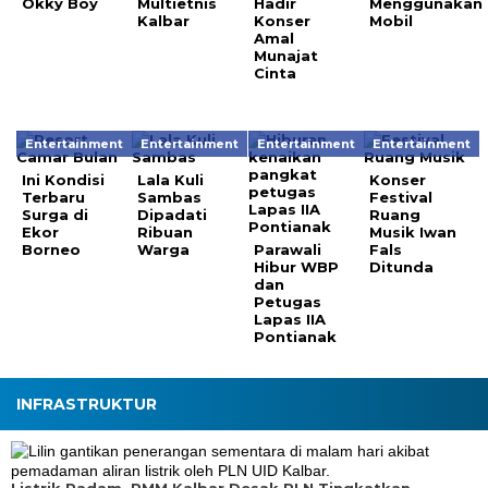
Okky Boy
Multietnis
Hadir
Menggunakan
Kalbar
Konser
Mobil
Amal
Munajat
Cinta
Entertainment
Entertainment
Entertainment
Entertainment
Ini Kondisi
Lala Kuli
Konser
Terbaru
Sambas
Festival
Surga di
Dipadati
Ruang
Ekor
Ribuan
Musik Iwan
Borneo
Warga
Parawali
Fals
Hibur WBP
Ditunda
dan
Petugas
Lapas IIA
Pontianak
INFRASTRUKTUR