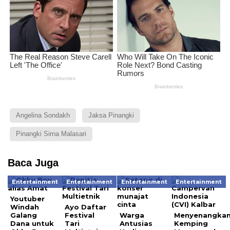
Angelina Sondakh
Jaksa Pinangki
Pinangki Sirna Malasari
Baca Juga
Entertainment
Entertainment
Entertainment
Entertainment
Youtuber
Windah
Ayo Daftar
Galang
Festival
Warga
Menyenangkan
Dana untuk
Tari
Antusias
Kemping