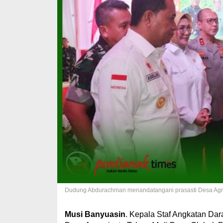
Dudung Abdurachman menandatangani prasasti Desa Agro
Musi Banyuasin
. Kepala Staf Angkatan Da