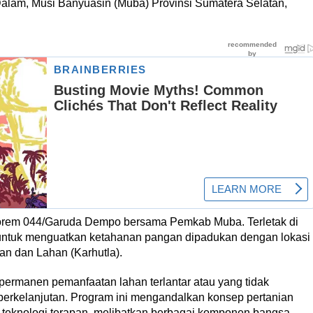
alam, Musi Banyuasin (Muba) Provinsi Sumatera Selatan,
orem 044/Garuda Dempo bersama Pemkab Muba. Terletak di
i untuk menguatkan ketahanan pangan dipadukan dengan lokasi
an dan Lahan (Karhutla).
 permanen pemanfaatan lahan terlantar atau yang tidak
g berkelanjutan. Program ini mengandalkan konsep pertanian
 teknologi terapan, melibatkan berbagai komponen bangsa.