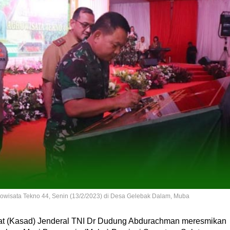
wisata Tekno 44, Senin (13/2/2023) di Desa Gelebak Dalam, Muba
rat (Kasad) Jenderal TNI Dr Dudung Abdurachman meresmikan