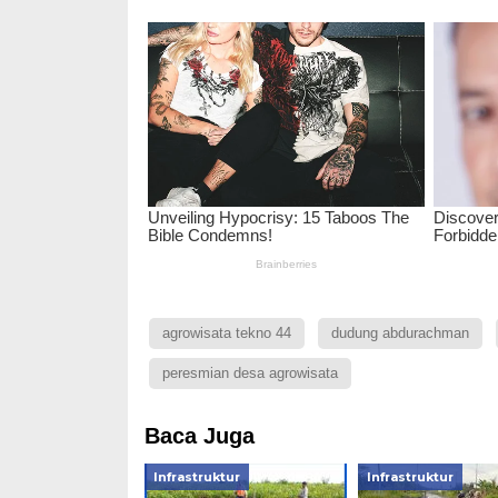
agrowisata tekno 44
dudung abdurachman
peresmian desa agrowisata
Baca Juga
Infrastruktur
Infrastruktur