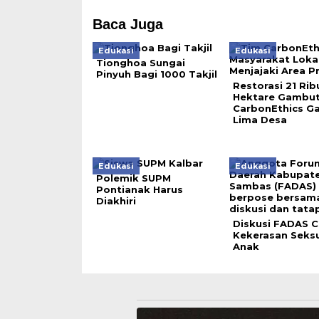
Baca Juga
Edukasi
Edukasi
Tionghoa Sungai
Pinyuh Bagi 1000 Takjil
Restorasi 21 Rib
Hektare Gambut
CarbonEthics G
Lima Desa
Edukasi
Edukasi
Polemik SUPM
Pontianak Harus
Diakhiri
Diskusi FADAS 
Kekerasan Seks
Anak