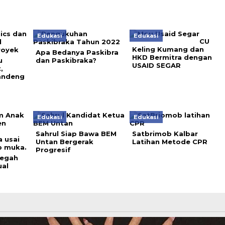
Edukasi
Edukasi
CU
Keling Kumang dan
Apa Bedanya Paskibra
HKD Bermitra dengan
u
dan Paskibraka?
USAID SEGAR
,
andeng
Edukasi
Edukasi
Sahrul Siap Bawa BEM
Satbrimob Kalbar
Untan Bergerak
Latihan Metode CPR
Progresif
Cegah
ual