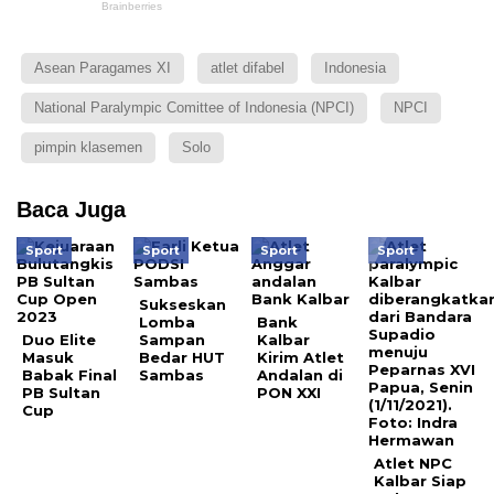
Asean Paragames XI
atlet difabel
Indonesia
National Paralympic Comittee of Indonesia (NPCI)
NPCI
pimpin klasemen
Solo
Baca Juga
Sport
Sport
Sport
Sport
Sukseskan
Lomba
Bank
Duo Elite
Sampan
Kalbar
Masuk
Bedar HUT
Kirim Atlet
Babak Final
Sambas
Andalan di
PB Sultan
PON XXI
Cup
Atlet NPC
Kalbar Siap