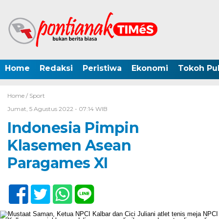
Home
Redaksi
Peristiwa
Ekonomi
Tokoh Pub
Home /
Sport
Jumat, 5 Agustus 2022 - 07:14 WIB
Indonesia Pimpin
Klasemen Asean
Paragames XI