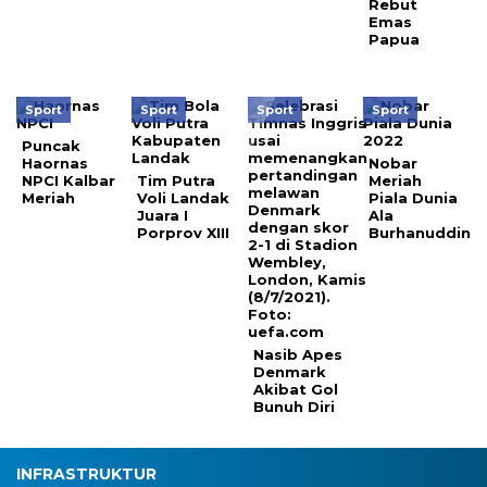
Rebut
Emas
Papua
Sport
Sport
Sport
Sport
Puncak
Haornas
Nobar
NPCI Kalbar
Tim Putra
Meriah
Meriah
Voli Landak
Piala Dunia
Juara I
Ala
Porprov XIII
Burhanuddin
Nasib Apes
Denmark
Akibat Gol
Bunuh Diri
INFRASTRUKTUR