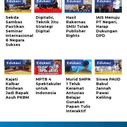
Edukasi
Edukasi
Edukasi
Edukasi
Sekda
Digitalic,
Hasil
IAIS Menuju
Sambas
Teknik Jitu
Rakernas
PT Negeri,
Pastikan
Strategi
SMSI Tolak
Harap
Seminar
Digital
Publisher
Dukungan
Internasional
Rights
DPD
6 Negara
Sukses
Edukasi
Edukasi
Edukasi
Edukasi
Kajati
MPTB 4
Murid SMPN
Siswa PAUD
Kalbar
Spektakuler
1 Teluk
Babul
Emilwan
untuk
Keramat
Jannah
Jadi Bapak
Indonesia
Antusias
Pawai
Asuh PKBM
Belajar
Keliling
Gunakan
Papan Tulis
Interaktif