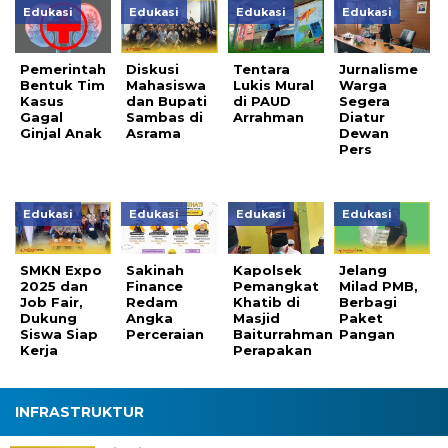
Edukasi
Edukasi
Edukasi
Edukasi
Pemerintah
Diskusi
Tentara
Jurnalisme
Bentuk Tim
Mahasiswa
Lukis Mural
Warga
Kasus
dan Bupati
di PAUD
Segera
Gagal
Sambas di
Arrahman
Diatur
Ginjal Anak
Asrama
Dewan
Pers
Edukasi
Edukasi
Edukasi
Edukasi
SMKN Expo
Sakinah
Kapolsek
Jelang
2025 dan
Finance
Pemangkat
Milad PMB,
Job Fair,
Redam
Khatib di
Berbagi
Dukung
Angka
Masjid
Paket
Siswa Siap
Perceraian
Baiturrahman
Pangan
Kerja
Perapakan
INFRASTRUKTUR