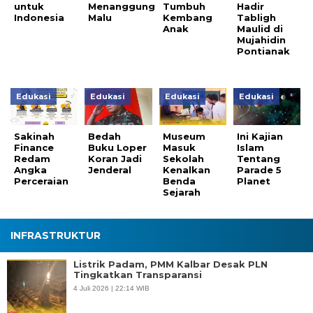
untuk
Menanggung
Tumbuh
Hadir
Indonesia
Malu
Kembang
Tabligh
Anak
Maulid di
Mujahidin
Pontianak
Edukasi
Edukasi
Edukasi
Edukasi
Sakinah
Bedah
Museum
Ini Kajian
Finance
Buku Loper
Masuk
Islam
Redam
Koran Jadi
Sekolah
Tentang
Angka
Jenderal
Kenalkan
Parade 5
Perceraian
Benda
Planet
Sejarah
INFRASTRUKTUR
Listrik Padam, PMM Kalbar Desak PLN
Tingkatkan Transparansi
4 Juli 2026 | 22:14 WIB