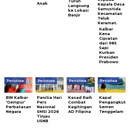
Turun
Anak
Langsung
ke Lokasi
Banjir
Kalbar
Kena
Cipratan
dari 985
Sapi
Kurban
Presiden
Prabowo
Peristiwa
Peristiwa
Peristiwa
Peristiwa
BIN Kalbar
Panitia Hari
Kasad Raih
Kapal
‘Gempur’
Pers
Combat
Pengangkut
Perbatasan
Nasional
Kagitingan
Semen
Negara
SMSI 2026
AD Filipina
Tenggelam
Tinjau
USNB