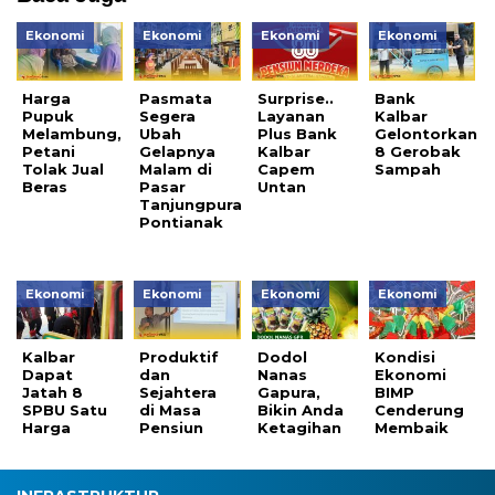
Ekonomi
Ekonomi
Ekonomi
Ekonomi
Harga
Pasmata
Surprise..
Bank
Pupuk
Segera
Layanan
Kalbar
Melambung,
Ubah
Plus Bank
Gelontorkan
Petani
Gelapnya
Kalbar
8 Gerobak
Tolak Jual
Malam di
Capem
Sampah
Beras
Pasar
Untan
Tanjungpura
Pontianak
Ekonomi
Ekonomi
Ekonomi
Ekonomi
Kalbar
Produktif
Dodol
Kondisi
Dapat
dan
Nanas
Ekonomi
Jatah 8
Sejahtera
Gapura,
BIMP
SPBU Satu
di Masa
Bikin Anda
Cenderung
Harga
Pensiun
Ketagihan
Membaik