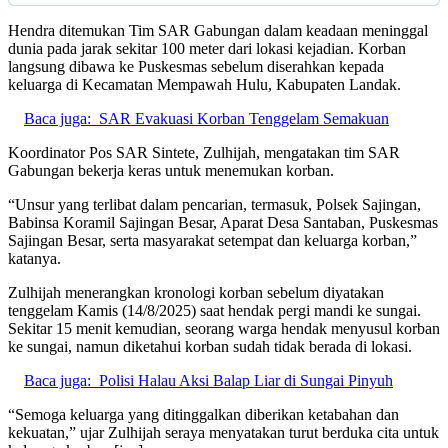
Hendra ditemukan Tim SAR Gabungan dalam keadaan meninggal
dunia pada jarak sekitar 100 meter dari lokasi kejadian. Korban
langsung dibawa ke Puskesmas sebelum diserahkan kepada
keluarga di Kecamatan Mempawah Hulu, Kabupaten Landak.
Baca juga:
SAR Evakuasi Korban Tenggelam Semakuan
Koordinator Pos SAR Sintete, Zulhijah, mengatakan tim SAR
Gabungan bekerja keras untuk menemukan korban.
“Unsur yang terlibat dalam pencarian, termasuk, Polsek Sajingan,
Babinsa Koramil Sajingan Besar, Aparat Desa Santaban, Puskesmas
Sajingan Besar, serta masyarakat setempat dan keluarga korban,”
katanya.
Zulhijah menerangkan kronologi korban sebelum diyatakan
tenggelam Kamis (14/8/2025) saat hendak pergi mandi ke sungai.
Sekitar 15 menit kemudian, seorang warga hendak menyusul korban
ke sungai, namun diketahui korban sudah tidak berada di lokasi.
Baca juga:
Polisi Halau Aksi Balap Liar di Sungai Pinyuh
“Semoga keluarga yang ditinggalkan diberikan ketabahan dan
kekuatan,” ujar Zulhijah seraya menyatakan turut berduka cita untuk