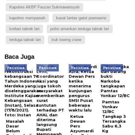
Kapolres AKBP Fauzan Sukmawansyah
kapolres mempawah
kasat lantas gatot poerwarno
korban tabrak lari
polisi amankan terduga tabrak lari
terduga tabrak lari
truk towing crane
Baca Juga
Peristiwa
Peristiwa
Peristiwa
Peristiwa
Pamtas
Yonkav
12/BC
Ketua
Tangkap 3
Masalah
Dewan
Tersangka
Dasar
Pers
Sabu 6,3
Belum
Azyumardi
Kg