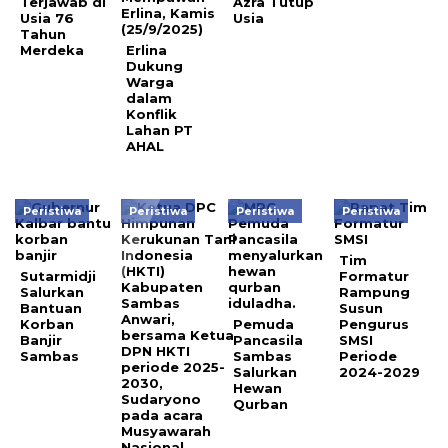
Terjawab di
Azra Tutup
Usia 76
Usia
Tahun
Merdeka
Erlina
Dukung
Warga
dalam
Konflik
Lahan PT
AHAL
Peristiwa
Peristiwa
Peristiwa
Peristiwa
Tim
Sutarmidji
Formatur
Salurkan
Rampung
Bantuan
Susun
Korban
Pemuda
Pengurus
Banjir
Pancasila
SMSI
Sambas
Sambas
Periode
Salurkan
2024-2029
Hewan
Qurban