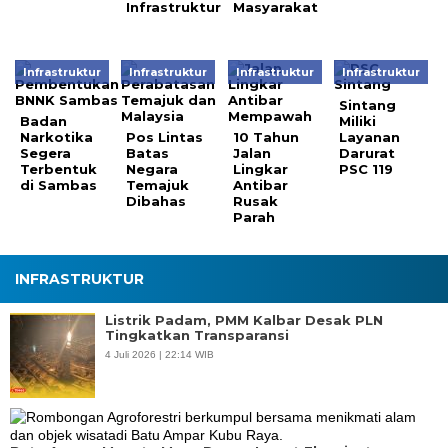
Infrastruktur
Masyarakat
Infrastruktur
Infrastruktur
Infrastruktur
Infrastruktur
Sintang
Badan
Miliki
Narkotika
Pos Lintas
10 Tahun
Layanan
Segera
Batas
Jalan
Darurat
Terbentuk
Negara
Lingkar
PSC 119
di Sambas
Temajuk
Antibar
Dibahas
Rusak
Parah
INFRASTRUKTUR
Listrik Padam, PMM Kalbar Desak PLN
Tingkatkan Transparansi
4 Juli 2026 | 22:14 WIB