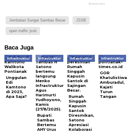
Jembatan Sungai Sambas Besar
JSSB
open traffic jssb
Baca Juga
Infrastruktur
Infrastruktur
Infrastruktur
Infrastruktur
GOR
Unggulan
Khatulistiwa
Edi
Amburadul,
Kamtono
Kajati
di 2023,
Turun
Apa Saja?
Rumah
Tangan
Singgah
Kapusin
Santok
Bupati
Diresmikan,
Sambas
Satono
Bertemu
Apresiasi
AHY Urus
Kolaborasi