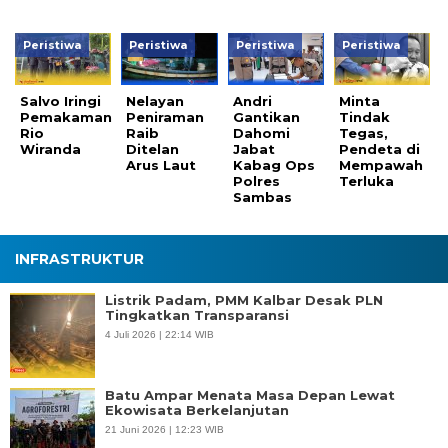
Peristiwa
Peristiwa
Peristiwa
Peristiwa
Salvo Iringi
Nelayan
Andri
Minta
Pemakaman
Peniraman
Gantikan
Tindak
Rio
Raib
Dahomi
Tegas,
Wiranda
Ditelan
Jabat
Pendeta di
Arus Laut
Kabag Ops
Mempawah
Polres
Terluka
Sambas
INFRASTRUKTUR
Listrik Padam, PMM Kalbar Desak PLN
Tingkatkan Transparansi
4 Juli 2026 | 22:14 WIB
Batu Ampar Menata Masa Depan Lewat
Ekowisata Berkelanjutan
21 Juni 2026 | 12:23 WIB