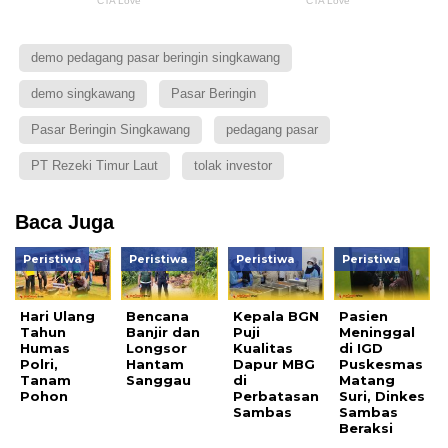
demo pedagang pasar beringin singkawang
demo singkawang
Pasar Beringin
Pasar Beringin Singkawang
pedagang pasar
PT Rezeki Timur Laut
tolak investor
Baca Juga
Peristiwa
Peristiwa
Peristiwa
Peristiwa
Hari Ulang
Bencana
Kepala BGN
Pasien
Tahun
Banjir dan
Puji
Meninggal
Humas
Longsor
Kualitas
di IGD
Polri,
Hantam
Dapur MBG
Puskesmas
Tanam
Sanggau
di
Matang
Pohon
Perbatasan
Suri, Dinkes
Sambas
Sambas
Beraksi