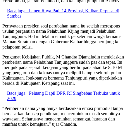
Forkopimda, jajaran Pelindo II, dan kalangan pimpinan BUMN.
Baca juga:
Panen Raya Padi 14 Provinsi, Kalbar Terpusat di
Sambas
Pernyataan presiden soal perubahan nama itu setelah merespons
usulan pergantian nama Pelabuhan Kijing menjadi Pelabuhan
Tanjungpura. Hal ini telah memantik perseteruan warga bernama
Maman Suratman dengan Gubernur Kalbar hingga berujung ke
pelaporan polisi.
Pengamat Kebijakan Publik, M Chandra Djamaludin menjelaskan
pemberian nama Pelabuhan Tanjungpura sudah pas dan tepat. Itu
merujuk pada sejarah kerajaan yang berdiri pada abad ke 8-10 M
yang pengaruh dan kekuasaannya meliputi hampir seluruh pulau
Kalimantan. Ibukotanya bernama Tanjungpuri yang diperkirakan
berada di Kabupaten Ketapang saat ini.
Baca juga:
Peluang Dapil DPR RI Singbebas Terbuka untuk
2029
“Pemberian nama yang hanya berdasarkan emosi primodial tanpa
berdasarkan konsep pemikiran, mencerminkan masih sempitnya
wawasan. Seharusnya mencerminkan semangat, harapan dan
manfaat untuk kemajuan,” ujar Chandra.