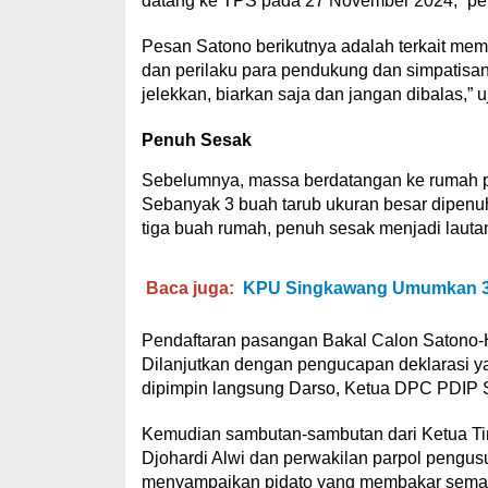
datang ke TPS pada 27 November 2024,” pe
Pesan Satono berikutnya adalah terkait me
dan perilaku para pendukung dan simpatisa
jelekkan, biarkan saja dan jangan dibalas,” u
Penuh Sesak
Sebelumnya, massa berdatangan ke rumah p
Sebanyak 3 buah tarub ukuran besar dipenuh
tiga buah rumah, penuh sesak menjadi lauta
Baca juga:
KPU Singkawang Umumkan 3 P
Pendaftaran pasangan Bakal Calon Satono-H
Dilanjutkan dengan pengucapan deklarasi ya
dipimpin langsung Darso, Ketua DPC PDIP
Kemudian sambutan-sambutan dari Ketua Tim
Djohardi Alwi dan perwakilan parpol pengusu
menyampaikan pidato yang membakar semangat