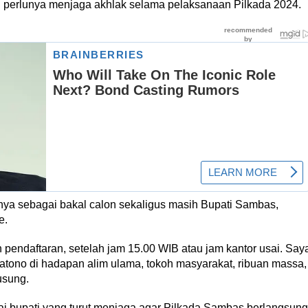
n perlunya menjaga akhlak selama pelaksanaan Pilkada 2024.
inya sebagai bakal calon sekaligus masih Bupati Sambas,
e.
 pendaftaran, setelah jam 15.00 WIB atau jam kantor usai. Say
Satono di hadapan alim ulama, tokoh masyarakat, ribuan massa,
usung.
ai bupati yang turut menjaga agar Pilkada Sambas berlangsung