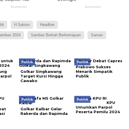
ldi
H Satono
Headline
sambas 2024
Sambas Berkah Berkemajuan
Saroan
Politik
Politik
Prabowo Sukses
ung
Golkar Singkawang
Menarik Simpatik
Parpol
Target Kursi Hingga
Publik
Cawako
Politik
Politik
KPU
Umumkan Parpol
pat
Golkar Kalbar Gelar
Peserta Pemilu 2024
asi
Rakerda dan Rapimda