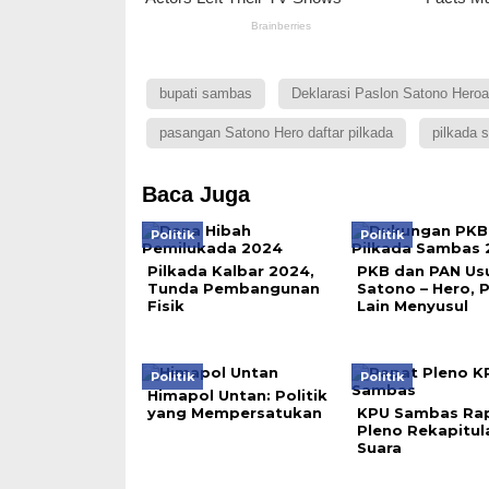
bupati sambas
Deklarasi Paslon Satono Heroa
pasangan Satono Hero daftar pilkada
pilkada 
Baca Juga
Politik
Politik
Pilkada Kalbar 2024,
PKB dan PAN Us
Tunda Pembangunan
Satono – Hero, 
Fisik
Lain Menyusul
Politik
Politik
Himapol Untan: Politik
yang Mempersatukan
KPU Sambas Ra
Pleno Rekapitul
Suara