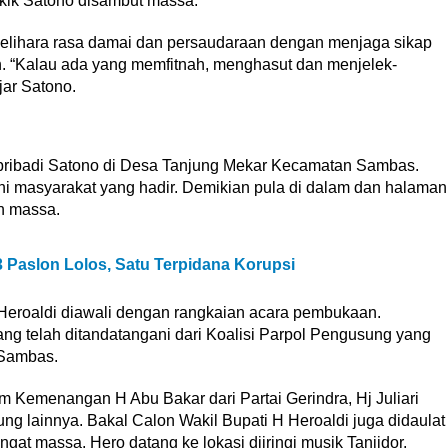
kik Satono disambut massa.
melihara rasa damai dan persaudaraan dengan menjaga sikap
n. “Kalau ada yang memfitnah, menghasut dan menjelek-
jar Satono.
ribadi Satono di Desa Tanjung Mekar Kecamatan Sambas.
i masyarakat yang hadir. Demikian pula di dalam dan halaman
n massa.
aslon Lolos, Satu Terpidana Korupsi
eroaldi diawali dengan rangkaian acara pembukaan.
ng telah ditandatangani dari Koalisi Parpol Pengusung yang
 Sambas.
 Kemenangan H Abu Bakar dari Partai Gerindra, Hj Juliari
ng lainnya. Bakal Calon Wakil Bupati H Heroaldi juga didaulat
 massa. Hero datang ke lokasi diiringi musik Tanjidor.