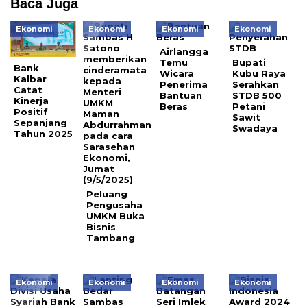
Baca Juga
Ekonomi
Ekonomi
Ekonomi
Ekonomi
Airlangga
Temu
Bupati
Bank
Wicara
Kubu Raya
Kalbar
Penerima
Serahkan
Catat
Bantuan
STDB 500
Kinerja
Beras
Petani
Positif
Sawit
Sepanjang
Swadaya
Tahun 2025
Peluang
Pengusaha
UMKM Buka
Bisnis
Tambang
Ekonomi
Ekonomi
Ekonomi
Ekonomi