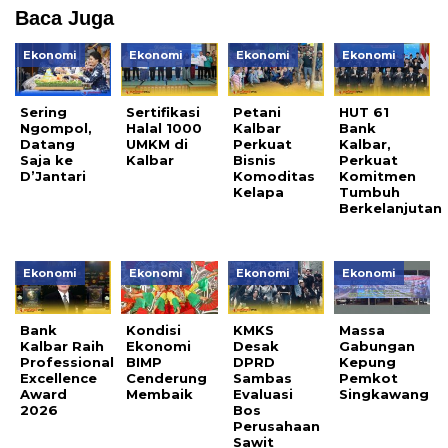
Baca Juga
Ekonomi
Ekonomi
Ekonomi
Ekonomi
Sering
Sertifikasi
Petani
HUT 61
Ngompol,
Halal 1000
Kalbar
Bank
Datang
UMKM di
Perkuat
Kalbar,
Saja ke
Kalbar
Bisnis
Perkuat
D’Jantari
Komoditas
Komitmen
Kelapa
Tumbuh
Berkelanjutan
Ekonomi
Ekonomi
Ekonomi
Ekonomi
Bank
Kondisi
KMKS
Massa
Kalbar Raih
Ekonomi
Desak
Gabungan
Professional
BIMP
DPRD
Kepung
Excellence
Cenderung
Sambas
Pemkot
Award
Membaik
Evaluasi
Singkawang
2026
Bos
Perusahaan
Sawit