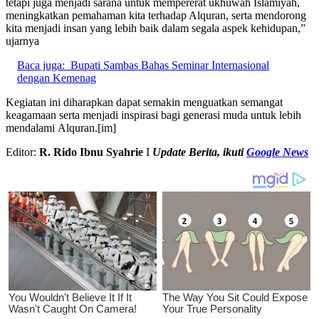
tetapi juga menjadi sarana untuk mempererat ukhuwah Islamiyah,
meningkatkan pemahaman kita terhadap Alquran, serta mendorong
kita menjadi insan yang lebih baik dalam segala aspek kehidupan,”
ujarnya
Baca juga:
Bupati Sambas Bahas Seminar Internasional
dengan Kemenag
Kegiatan ini diharapkan dapat semakin menguatkan semangat
keagamaan serta menjadi inspirasi bagi generasi muda untuk lebih
mendalami Alquran.[im]
Editor:
R. Rido Ibnu Syahrie
I
U
pdate Berita, ikuti
Google News