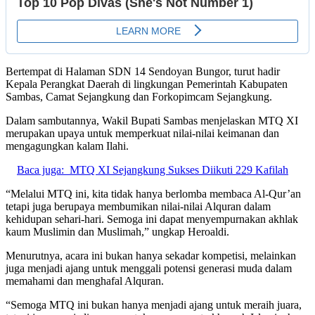
Bertempat di Halaman SDN 14 Sendoyan Bungor, turut hadir
Kepala Perangkat Daerah di lingkungan Pemerintah Kabupaten
Sambas, Camat Sejangkung dan Forkopimcam Sejangkung.
Dalam sambutannya, Wakil Bupati Sambas menjelaskan MTQ XI
merupakan upaya untuk memperkuat nilai-nilai keimanan dan
mengagungkan kalam Ilahi.
Baca juga:
MTQ XI Sejangkung Sukses Diikuti 229 Kafilah
“Melalui MTQ ini, kita tidak hanya berlomba membaca Al-Qur’an
tetapi juga berupaya membumikan nilai-nilai Alquran dalam
kehidupan sehari-hari. Semoga ini dapat menyempurnakan akhlak
kaum Muslimin dan Muslimah,” ungkap Heroaldi.
Menurutnya, acara ini bukan hanya sekadar kompetisi, melainkan
juga menjadi ajang untuk menggali potensi generasi muda dalam
memahami dan menghafal Alquran.
“Semoga MTQ ini bukan hanya menjadi ajang untuk meraih juara,