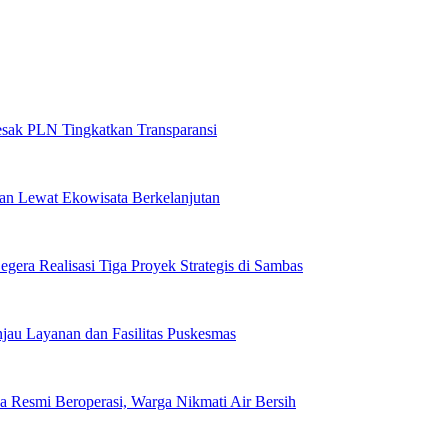
sak PLN Tingkatkan Transparansi
n Lewat Ekowisata Berkelanjutan
egera Realisasi Tiga Proyek Strategis di Sambas
njau Layanan dan Fasilitas Puskesmas
 Resmi Beroperasi, Warga Nikmati Air Bersih