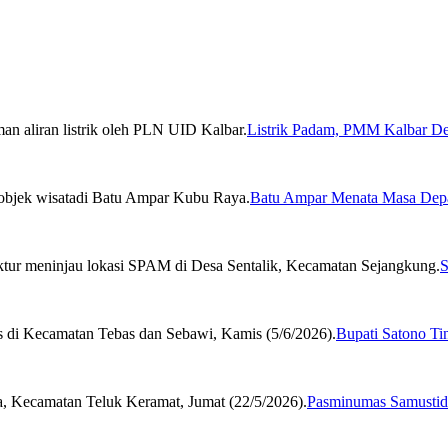
Listrik Padam, PMM Kalbar De
Batu Ampar Menata Masa Depa
S
Bupati Satono Ti
Pasminumas Samustida