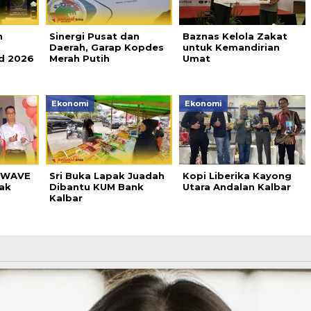
h
Sinergi Pusat dan
Baznas Kelola Zakat
Daerah, Garap Kopdes
untuk Kemandirian
d 2026
Merah Putih
Umat
Ekonomi
Ekonomi
e WAVE
Sri Buka Lapak Juadah
Kopi Liberika Kayong
nak
Dibantu KUM Bank
Utara Andalan Kalbar
Kalbar