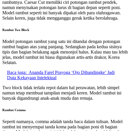
rambutnya. Caesar Cut memiliki ciri potongan rambut pendek,
namun menyisakan potongan lurus di bagian depan seperti poni.
Model rambut seperti ini banyak dipakai oleh para olahragawan.
Selain keren, juga tidak mengganggu gerak ketika berolahraga.
Rambut Two Block
Model potongan rambut yang satu ini ditandai dengan potongan
rambut bagian atas yang panjang. Sedangkan pada kedua sisinya
tipis dan bagian belakang agak menonjol halus. Kalau mau tau lebih
jelas, model rambut ini biasa digunakan artis-artis drakor, Korea
Selatan.
Baca juga:
Ananda Farel Prayoga ‘Ojo Dibandingke’ Jadi
Duta Kekayaan Intelektual
Two block tidak terlalu repot dalam hal perawatan, lebih simpel
namun tetap membuat tampilan menjadi keren. Model rambut ini
banyak digandrungi anak-anak muda dan remaja.
Rambut Comma
Seperti namanya, comma adalah tanda baca dalam tulisan. Model
rambut ini menyerupai tanda koma pada bagian poni di bagian