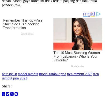
depan. Model gaya korea ini tidak terlalu panjang dan tidak pula
pendek.(
dwi
)
hair stylist
model rambut
model rambut pria
tren rambut 2023
tren
rambut pria 2023
Share :