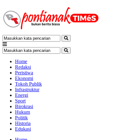
Home
Redaksi
Peristiwa
Ekonomi
Tokoh Publik
Infrastruktur
Energi
Sport
Birokrasi
Hukum
Politik
Historia
Edukasi
Home