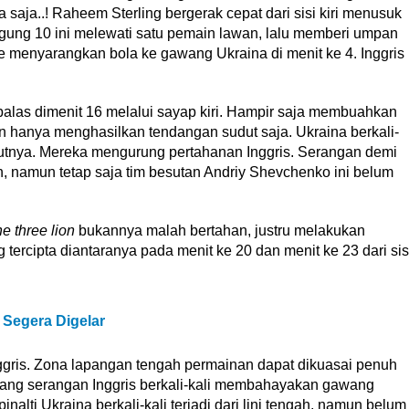
a saja..! Raheem Sterling bergerak cepat dari sisi kiri menusuk
ung 10 ini melewati satu pemain lawan, lalu memberi umpan
e menyarangkan bola ke gawang Ukraina di menit ke 4. Inggris
las dimenit 16 melalui sayap kiri. Hampir saja membuahkan
dan hanya menghasilkan tendangan sudut saja. Ukraina berkali-
jutnya. Mereka mengurung pertahanan Inggris. Serangan demi
n, namun tetap saja tim besutan Andriy Shevchenko ini belum
he three lion
bukannya malah bertahan, justru melakukan
tercipta diantaranya pada menit ke 20 dan menit ke 23 dari sis
Segera Digelar
ggris. Zona lapangan tengah permainan dapat dikuasai penuh
ang serangan Inggris berkali-kali membahayakan gawang
nalti Ukraina berkali-kali terjadi dari lini tengah, namun belum