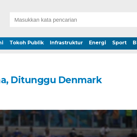
i
Tokoh Publik
Infrastruktur
Energi
Sport
B
na, Ditunggu Denmark