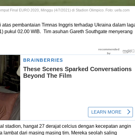
pat Final EURO 2020, Minggu (4/7/2021) di Stadion Olimpico. Foto: uefa.com
i atas pembantaian Timnas Inggris terhadap Ukraina dalam lag
1) pukul 02.00 WIB. Tim asuhan Gareth Southgate menyerang
al stadion, hangat 27 derajat celcius dengan kecepatan angin
a lambat dari masing masing tim. Mereka seolah saling