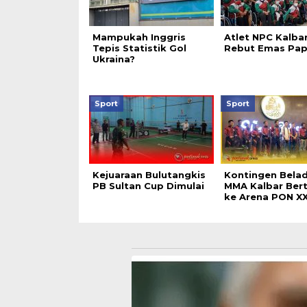
Mampukah Inggris
Atlet NPC Kalbar
Tepis Statistik Gol
Rebut Emas Pa
Ukraina?
Sport
Sport
Kejuaraan Bulutangkis
Kontingen Belad
PB Sultan Cup Dimulai
MMA Kalbar Ber
ke Arena PON XX