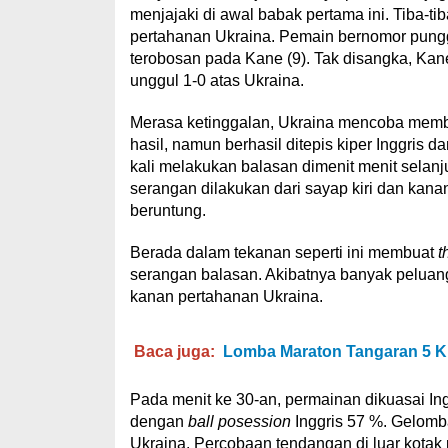
menjajaki di awal babak pertama ini. Tiba-tib
pertahanan Ukraina. Pemain bernomor pungg
terobosan pada Kane (9). Tak disangka, Kan
unggul 1-0 atas Ukraina.
Merasa ketinggalan, Ukraina mencoba memba
hasil, namun berhasil ditepis kiper Inggris 
kali melakukan balasan dimenit menit selan
serangan dilakukan dari sayap kiri dan kana
beruntung.
Berada dalam tekanan seperti ini membuat
t
serangan balasan. Akibatnya banyak peluang 
kanan pertahanan Ukraina.
Baca juga:
Lomba Maraton Tangaran 5 K 
Pada menit ke 30-an, permainan dikuasai In
dengan
ball posession
Inggris 57 %. Gelomb
Ukraina. Percobaan tendangan di luar kotak pi