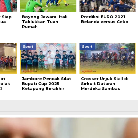
 Siap
Boyong Jawara, Itali
Prediksi EURO 2021
pua
Taklukkan Tuan
Belanda versus Ceko
Rumah
Sport
Sport
iri
Jambore Pencak Silat
Crosser Unjuk Skill di
tolak
Bupati Cup 2025
Sirkuit Dataran
I
Ketapang Berakhir
Merdeka Sambas