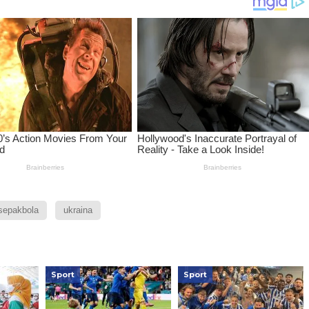
sepakbola
ukraina
Sport
Sport