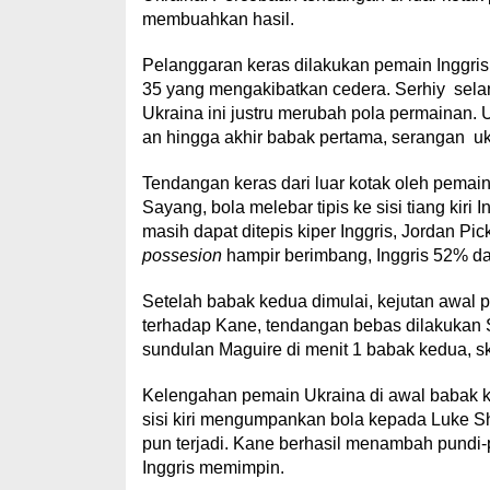
membuahkan hasil.
Pelanggaran keras dilakukan pemain Inggris 
35 yang mengakibatkan cedera. Serhiy selan
Ukraina ini justru merubah pola permainan.
an hingga akhir babak pertama, serangan 
Tendangan keras dari luar kotak oleh pema
Sayang, bola melebar tipis ke sisi tiang kiri I
masih dapat ditepis kiper Inggris, Jordan P
possesion
hampir berimbang, Inggris 52% d
Setelah babak kedua dimulai, kejutan awal p
terhadap Kane, tendangan bebas dilakukan Sh
sundulan Maguire di menit 1 babak kedua, sko
Kelengahan pemain Ukraina di awal babak ked
sisi kiri mengumpankan bola kepada Luke 
pun terjadi. Kane berhasil menambah pundi-pu
Inggris memimpin.