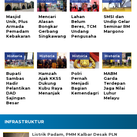
Masjid
Mencari
Lahan
SMSI dan
Unik, Plus
Alasan
Belum
Undip Gelar
Armada
Bongkar
Beres, TCM
Seminar RM
Pemadam
Gerbang
Undang
Margono
Kebakaran
Singkawang
Pengusaha
Historia
Historia
Historia
Historia
Bupati
Hamzah
Polri
MABM
Sambas
Ajak KKSS
Pernah
Garda
Hadir
Dukung
Menjadi
Terdepan
Pelantikan
Kubu Raya
Bagian
Jaga Nilai
DAD
Menanjak
Kemendagri
Luhur
Sajingan
Melayu
Besar
INFRASTRUKTUR
Listrik Padam, PMM Kalbar Desak PLN