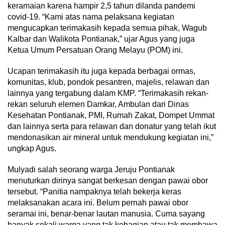
keramaian karena hampir 2,5 tahun dilanda pandemi
covid-19. “Kami atas nama pelaksana kegiatan
mengucapkan terimakasih kepada semua pihak, Wagub
Kalbar dan Walikota Pontianak,” ujar Agus yang juga
Ketua Umum Persatuan Orang Melayu (POM) ini.
Ucapan terimakasih itu juga kepada berbagai ormas,
komunitas, klub, pondok pesantren, majelis, relawan dan
lainnya yang tergabung dalam KMP. “Terimakasih rekan-
rekan seluruh elemen Damkar, Ambulan dari Dinas
Kesehatan Pontianak, PMI, Rumah Zakat, Dompet Ummat
dan lainnya serta para relawan dan donatur yang telah ikut
mendonasikan air mineral untuk mendukung kegiatan ini,”
ungkap Agus.
Mulyadi salah seorang warga Jeruju Pontianak
menuturkan dirinya sangat berkesan dengan pawai obor
tersebut. “Panitia nampaknya telah bekerja keras
melaksanakan acara ini. Belum pernah pawai obor
seramai ini, benar-benar lautan manusia. Cuma sayang
banyak sekali warga yang tak kebagian atau tak membawa