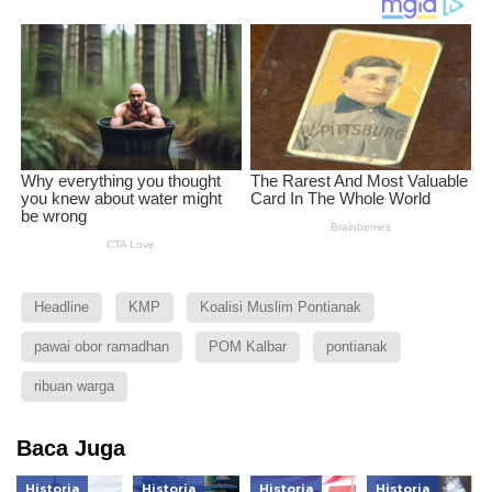
Headline
KMP
Koalisi Muslim Pontianak
pawai obor ramadhan
POM Kalbar
pontianak
ribuan warga
Baca Juga
Historia
Historia
Historia
Historia