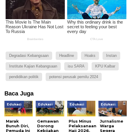
Degradasi Kebangsaan
Headline
Hoaks
Instan
Institute Kajian Kebangsaan
isu SARA
KPU Kalbar
pendidikan politik
potensi perusak pemilu 2024
Baca Juga
Edukasi
Edukasi
Edukasi
Edukasi
Marak
Gemawan
Plus Minus
Jurnalisme
Bunuh Diri,
Dorong
Pelaksanaan
Warga
Pemuda Ini
Kebijakan
Haji 2026,
Segera