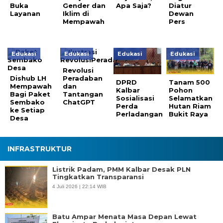
Buka
Gender dan
Apa Saja?
Diatur
Layanan
Iklim di
Dewan
Mempawah
Pers
Edukasi
Edukasi
Edukasi
Edukasi
Revolusi
Dishub LH
Peradaban
DPRD
Tanam 500
Mempawah
dan
Kalbar
Pohon
Bagi Paket
Tantangan
Sosialisasi
Selamatkan
Sembako
ChatGPT
Perda
Hutan Riam
ke Setiap
Perladangan
Bukit Raya
Desa
INFRASTRUKTUR
Listrik Padam, PMM Kalbar Desak PLN
Tingkatkan Transparansi
4 Juli 2026 | 22:14 WIB
Batu Ampar Menata Masa Depan Lewat