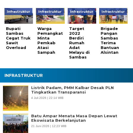
Infrastruktur
Infrastruktur
Infrastruktur
Infrastruktur
Bupati
Warga
Target
Brigade
Sambas
Pemangkat
2022
Pangan
Cegat Truk
Minta
Berdiri
Sambas
Sawit
Pemkab
Rumah
Terima
Overload
Atasi
Adat
Bantuan
Sampah
Melayu di
Alsintan
Sambas
INFRASTRUKTUR
Listrik Padam, PMM Kalbar Desak PLN
Tingkatkan Transparansi
4 Juli 2026 | 22:14 WIB
Batu Ampar Menata Masa Depan Lewat
Ekowisata Berkelanjutan
21 Juni 2026 | 12:23 WIB