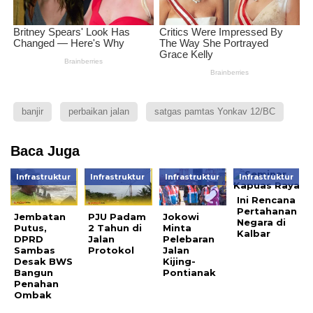
banjir
perbaikan jalan
satgas pamtas Yonkav 12/BC
Baca Juga
Infrastruktur
Infrastruktur
Infrastruktur
Infrastruktur
Ini Rencana
Pertahanan
Jembatan
PJU Padam
Jokowi
Negara di
Putus,
2 Tahun di
Minta
Kalbar
DPRD
Jalan
Pelebaran
Sambas
Protokol
Jalan
Desak BWS
Kijing-
Bangun
Pontianak
Penahan
Ombak