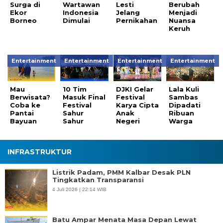
Surga di
Wartawan
Lesti
Berubah
Ekor
Indonesia
Jelang
Menjadi
Borneo
Dimulai
Pernikahan
Nuansa
Keruh
Entertainment
Entertainment
Entertainment
Entertainment
Mau
10 Tim
DJKI Gelar
Lala Kuli
Berwisata?
Masuk Final
Festival
Sambas
Coba ke
Festival
Karya Cipta
Dipadati
Pantai
Sahur
Anak
Ribuan
Bayuan
Sahur
Negeri
Warga
INFRASTRUKTUR
Listrik Padam, PMM Kalbar Desak PLN
Tingkatkan Transparansi
4 Juli 2026 | 22:14 WIB
Batu Ampar Menata Masa Depan Lewat