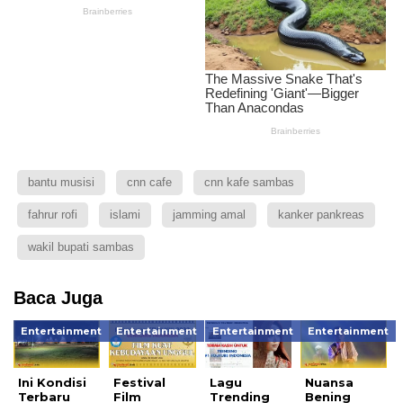
bantu musisi
cnn cafe
cnn kafe sambas
fahrur rofi
islami
jamming amal
kanker pankreas
wakil bupati sambas
Baca Juga
Entertainment
Entertainment
Entertainment
Entertainment
Ini Kondisi
Festival
Lagu
Nuansa
Terbaru
Film
Trending
Bening