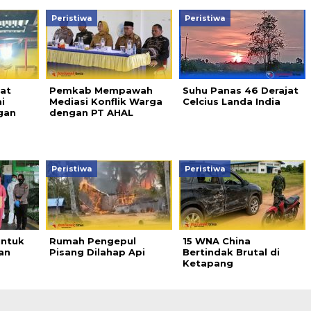
Peristiwa
Peristiwa
at
Pemkab Mempawah
Suhu Panas 46 Derajat
i
Mediasi Konflik Warga
Celcius Landa India
gan
dengan PT AHAL
Peristiwa
Peristiwa
untuk
Rumah Pengepul
15 WNA China
an
Pisang Dilahap Api
Bertindak Brutal di
Ketapang