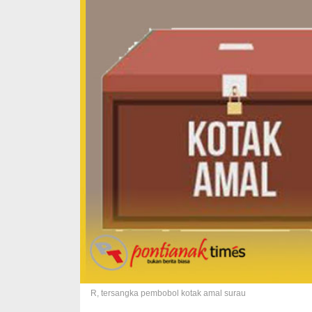
R, tersangka pembobol kotak amal surau