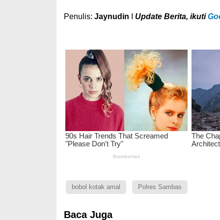
Penulis:
Jaynudin
I
U
pdate Berita, ikuti
Go
bobol kotak amal
Polres Sambas
Baca Juga