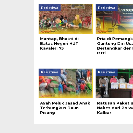
Peristiwa
Peristiwa
Mantap, Bhakti di
Pria di Pemangk
Batas Negeri HUT
Gantung Diri Usa
Kavaleri 75
Bertengkar den
Istri
Peristiwa
Peristiwa
Ayah Peluk Jasad Anak
Ratusan Paket 
Terbungkus Daun
Nakes dari Polw
Pisang
Kalbar