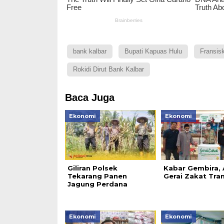
bank kalbar
Bupati Kapuas Hulu
Fransis
Rokidi Dirut Bank Kalbar
Baca Juga
Ekonomi
Ekonomi
Giliran Polsek
Kabar Gembira,
Tekarang Panen
Gerai Zakat Tra
Jagung Perdana
Ekonomi
Ekonomi