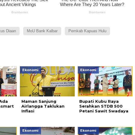
kus Diaan
MoU Bank Kalbar
Pemkab Kapuas Hulu
Ekonomi
Ekonomi
 Ada
Maman Sanjung
Bupati Kubu Raya
nsmart
Airlangga Taklukan
Serahkan STDB 500
Inflasi
Petani Sawit Swadaya
Ekonomi
Ekonomi