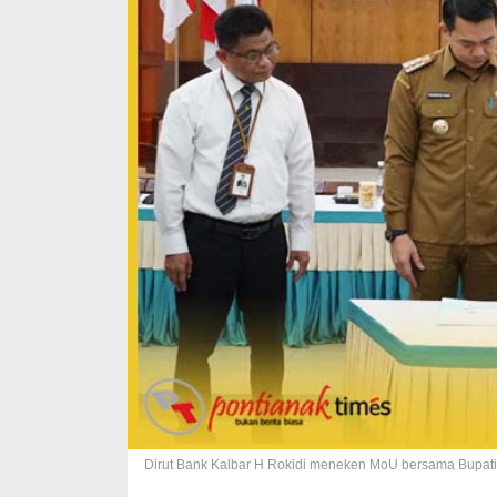
Dirut Bank Kalbar H Rokidi meneken MoU bersama Bupati 