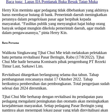
Baca juga:
Lapas IIA Pontianak Buka Besuk Tatap Muka
Herry Kin meminta agar pedagang tidak dibebankan yang akhirnya
harus membayar hutang di bank. Pemerintah daerah meningkatkan
perannya dalam pengelolaan pasar agar berpihak kepada
masyarakat. “Fasilitas publik yang menyangkut hajat hidup orang
banyak sedapat mungkin dikelola pemerintah daerah, agar mudah
dalam pengawasannya,” pinta Herry Kin.
Batu Pertama
Walikota Singkawang Tjhai Chui Mie telah melakukan peletakkan
batu pertama revitalisasi Pasar Beringin, Rabu (17/8/2022). Tjhai
Chui Mie hadir bersama Komisaris pihak pengembang PT Rezeki
Timur Laut, Sarkawi Lim.
Revitalisasi ditargetkan berlangsung selama dua tahun. Tahap
pembangunan rencananya mulai 17 Oktober 2022. Tahap
berikutnya pembersihan dan pembongkaran. Total pengerjaan sudah
selesai dan 2024 diresmikan.
Tjhai Chui Mie berharap dengan revitalisasi itu pendapatan para
pedagang mengalami peningkatan dan otomatis akan meningkatkan
kesejahteraan masyarakat. Setiap pedagang Pasar Beringin yang
nantinya akan menempati lokasi pasar yang telah direvitalisasi akan