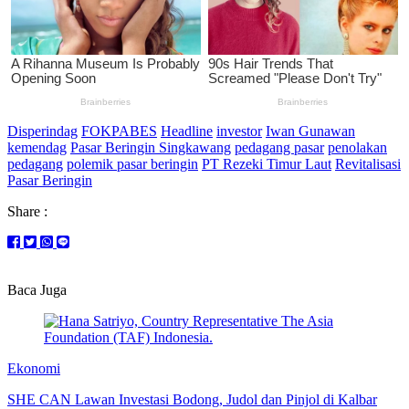
Disperindag
FOKPABES
Headline
investor
Iwan Gunawan
kemendag
Pasar Beringin Singkawang
pedagang pasar
penolakan
pedagang
polemik pasar beringin
PT Rezeki Timur Laut
Revitalisasi
Pasar Beringin
Share :
Baca Juga
Ekonomi
SHE CAN Lawan Investasi Bodong, Judol dan Pinjol di Kalbar