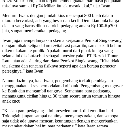
Rp20 Miliar. Jadi, kalau terjadi pembengkakan dari hasil penjualan
misalnya sampai Rp74 Miliar, itu tak masuk akal,” ujar Iwan.
Menurut Iwan, dengan jumlah kios mencapai 800 buah dalam
ukuran bervariasi, ada yang besar dan kecil. Demikian pula harga
cicilan yang harus dilunasi oleh pedagang antara Rp100-Rp300
juta, sangat memberatkan pedagang.
Iwan juga mempertanyakan skema kerjasama Pemkot Singkawang
dengan pihak ketiga dalam revitalisasi pasar itu, sama sekali belum
dikemukakan ke publik. Apakah murni dari pihak ketiga yang
selama ini disebut-sebut sebagai investor yakni PT Rezeki Timur
Laut, atau ada sharing dari dana Pemkot Singkawang. “Kita tidak
tau skema dan rencana fisiknya seperti apa dan berapa permeter
perseginya,” kata Iwan.
Namun lazimnya, kata Iwan, pengembang terkait pembiayaan
menggunakan akses permodalan dari bank. Pengembang mengover
ke Bank dan mengambil uangnya. Sementara para pedagang
menanggung cicilan hingga 30 tahun secara turun temurun hingga
anak cucu.
“Kasian para pedagang. . Ini preseden buruk di kemudian hari.
Tolonglah jangan sampai nantinya menyengsarakan, dan semoga
saja tidak ada upaya mencari keuntungan dengan mengorbankan
masyarakat dalam hal ini para pedagang,” kata Iwan seraya