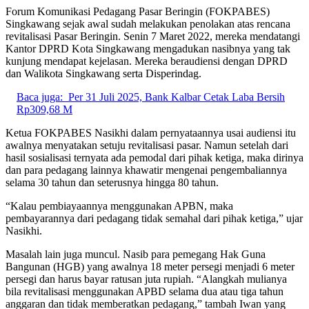
Forum Komunikasi Pedagang Pasar Beringin (FOKPABES)
Singkawang sejak awal sudah melakukan penolakan atas rencana
revitalisasi Pasar Beringin. Senin 7 Maret 2022, mereka mendatangi
Kantor DPRD Kota Singkawang mengadukan nasibnya yang tak
kunjung mendapat kejelasan. Mereka beraudiensi dengan DPRD
dan Walikota Singkawang serta Disperindag.
Baca juga:
Per 31 Juli 2025, Bank Kalbar Cetak Laba Bersih
Rp309,68 M
Ketua FOKPABES Nasikhi dalam pernyataannya usai audiensi itu
awalnya menyatakan setuju revitalisasi pasar. Namun setelah dari
hasil sosialisasi ternyata ada pemodal dari pihak ketiga, maka dirinya
dan para pedagang lainnya khawatir mengenai pengembaliannya
selama 30 tahun dan seterusnya hingga 80 tahun.
“Kalau pembiayaannya menggunakan APBN, maka
pembayarannya dari pedagang tidak semahal dari pihak ketiga,” ujar
Nasikhi.
Masalah lain juga muncul. Nasib para pemegang Hak Guna
Bangunan (HGB) yang awalnya 18 meter persegi menjadi 6 meter
persegi dan harus bayar ratusan juta rupiah. “Alangkah mulianya
bila revitalisasi menggunakan APBD selama dua atau tiga tahun
anggaran dan tidak memberatkan pedagang,” tambah Iwan yang